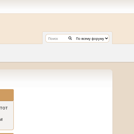
этот
м