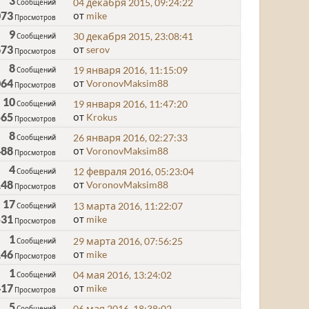
3
04 декабря 2015, 09:24:22
Сообщений
073
от
mike
Просмотров
9
30 декабря 2015, 23:08:41
Сообщений
673
от
serov
Просмотров
8
19 января 2016, 11:15:09
Сообщений
064
от
VoronovMaksim88
Просмотров
10
19 января 2016, 11:47:20
Сообщений
565
от
Krokus
Просмотров
8
26 января 2016, 02:27:33
Сообщений
488
от
VoronovMaksim88
Просмотров
4
12 февраля 2016, 05:23:04
Сообщений
148
от
VoronovMaksim88
Просмотров
17
13 марта 2016, 11:22:07
Сообщений
531
от
mike
Просмотров
1
29 марта 2016, 07:56:25
Сообщений
146
от
mike
Просмотров
1
04 мая 2016, 13:24:02
Сообщений
417
от
mike
Просмотров
5
06 мая 2016, 18:38:02
Сообщений