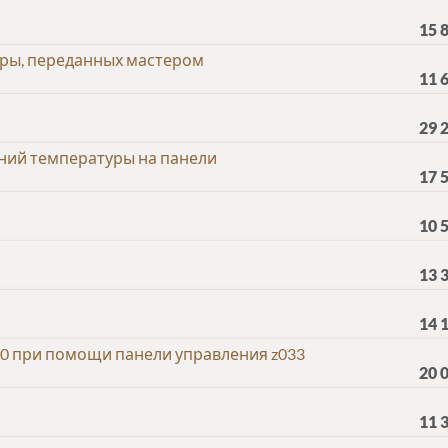
15 
ры, переданных мастером
11 
29 
ний температуры на панели
17 
10 
13 
14 
0 при помощи панели управления z033
20 
11 