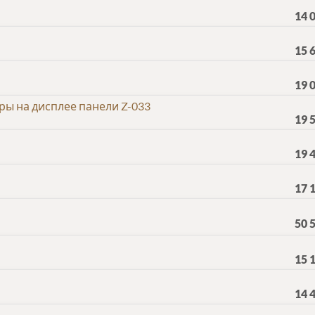
14 
15 
19 
ы на дисплее панели Z-033
19 
19 
17 
50 
15 
14 