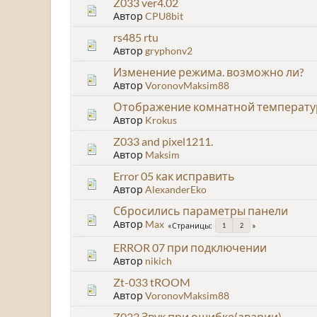
Z033 ver4.02
Автор
CPU8bit
rs485 rtu
Автор
gryphonv2
Изменение режима. возможно ли?
Автор
VoronovMaksim88
Отображение комнатной температур
Автор
Krokus
Z033 and pixel1211.
Автор
Maksim
Error 05 как исправить
Автор
AlexanderEko
Сбросились параметры панели
Автор
Max
Страницы
1
2
ERROR 07 при подключении
Автор
nikich
Zt-033 tROOM
Автор
VoronovMaksim88
Z033 Звук при ошибке(аварии)