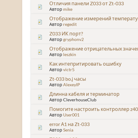
Отличия панели Z033 от Zt-033
Автор
mike
Отображение измерений температу
Автор
regedit
Z033 ИК порт?
Автор
gryphonv2
Отображение отрицательных значе
Автор
leszkin
Как интепритировать ошибку
Автор
victr5
Zt-033 bo.j часы
Автор
AlexeyIP
Длинна кабеля и терминатор
Автор CleverhouseClub
Помогите настроить контроллер z40
Автор
User001
error А1 на Zt-033
Автор
Senia