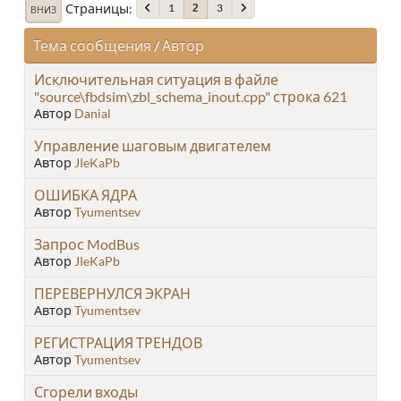
Страницы
1
3
2
ВНИЗ
Тема сообщения
/
Автор
Исключительная ситуация в файле
"source\fbdsim\zbl_schema_inout.cpp" строка 621
Автор
Danial
Управление шаговым двигателем
Автор
JIeKaPb
ОШИБКА ЯДРА
Автор
Tyumentsev
Запрос ModBus
Автор
JIeKaPb
ПЕРЕВЕРНУЛСЯ ЭКРАН
Автор
Tyumentsev
РЕГИСТРАЦИЯ ТРЕНДОВ
Автор
Tyumentsev
Сгорели входы