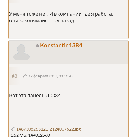
У меня тоже нет. И в компании где я работал
они закончились год назад.
Konstantin1384
#8
17 февраля 2017, 08:13:45
Вот эта панель zt033?
1487308263121-2124007622.jpg
1.52 МБ, 1440x2560