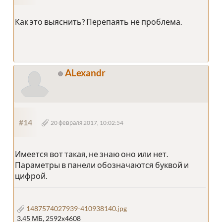
Как это выяснить? Перепаять не проблема.
ALexandr
#14
20 февраля 2017, 10:02:54
Имеется вот такая, не знаю оно или нет.
Параметры в панели обозначаются буквой и
цифрой.
1487574027939-410938140.jpg
3.45 МБ, 2592x4608