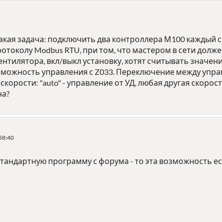
такая задача: подключить два контроллера М100 каждый 
протоколу Modbus RTU, при том, что мастером в сети долже
вентилятора, вкл/выкл установку, хотят считывать значен
зможность управления с Z033. Переключение между управ
корости: "auto" - управление от УД, любая другая скорост
на?
58:40
стандартную программу с форума - то эта возможность е