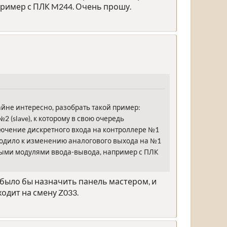
пример с ПЛК M244. Очень прошу.
айне интересно, разобрать такой пример:
 (slave), к которому в свою очередь
ключение дискретного входа на контроллере №1
водило к изменению аналогового выхода на №1
овыми модулями ввода-вывода, например с ПЛК
 было бы назначить панель мастером, и
одит на смену Z033.