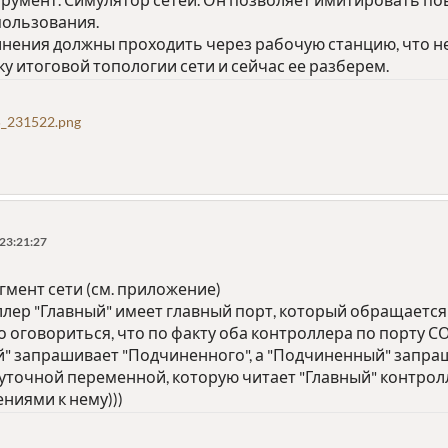
пользования.
нения должны проходить через рабочую станцию, что не
 итоговой топологии сети и сейчас ее разберем.
_231522.png
 23:21:27
гмент сети (см. приложение)
ллер "Главный" имеет главный порт, который обращаетс
 оговориться, что по факту оба контроллера по порту С
й" запрашивает "Подчиненного", а "Подчиненный" запраш
точной переменной, которую читает "Главный" контроллер.
ениями к нему)))