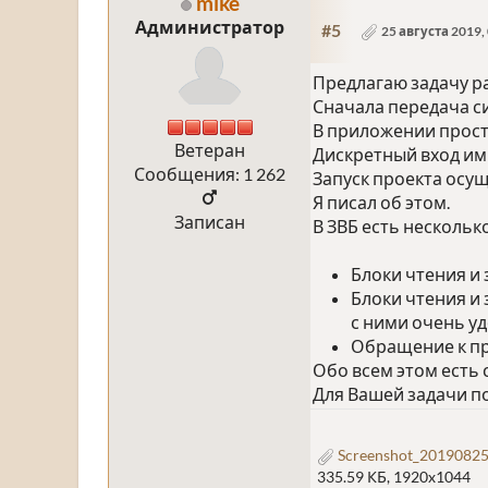
mike
Администратор
#5
25 августа 2019,
Предлагаю задачу ра
Сначала передача си
В приложении прост
Ветеран
Дискретный вход и
Сообщения: 1 262
Запуск проекта осущ
Я писал об этом.
Записан
В ЗВБ есть несколь
Блоки чтения и
Блоки чтения и
с ними очень у
Обращение к пр
Обо всем этом есть 
Для Вашей задачи по
Screenshot_20190825
335.59 КБ, 1920x1044