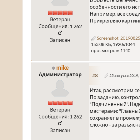
особенности его ис
Например, все соеди
Ветеран
Прикрепляю картинку
Сообщения: 1 262
Screenshot_20190825
Записан
153.08 КБ, 1920x1044
просмотров: 1140
mike
Администратор
#8
25 августа 2019,
Итак, рассмотрим се
По заданию, контро
"Подчиненный". Надо
Ветеран
мастерами: "Главны
Сообщения: 1 262
сохраняет в промежу
сложно - за разъясн
Записан