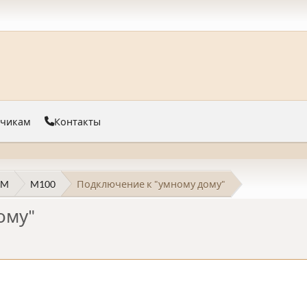
тчикам
Контакты
 M
M100
Подключение к "умному дому"
ому"