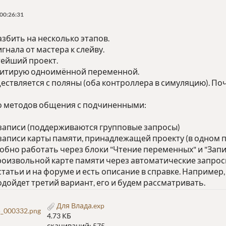
 00:26:31
збить на несколько этапов.
гнала от мастера к слейву.
ейший проект.
митирую одноимённой переменной.
ествляется с поляны (оба контроллера в симуляцию). Поч
ко методов общения с подчиненными:
 записи (поддерживаются групповые запросы)
 записи карты памяти, принадлежащей проекту (в одном 
добно работать через блоки "Чтение переменных" и "Зап
оизвольной карте памяти через автоматические запрос
статьи и на форуме и есть описание в справке. Например
дойдет третий вариант, его и будем рассматривать.
Для Влада.exp
_000332.png
4.73 КБ
скачиваний: 575