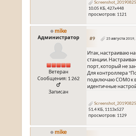
Screenshot_20190825
10.05 КБ, 427x448
просмотров: 1121
mike
Администратор
#9
25 августа 2019,
Итак, настраиваю на
станции. Настраиваю
порт, который не зан
Ветеран
Для контроллера "По
Сообщения: 1 262
подключаю СОМ0 к ви
идентичные настрой
Записан
Screenshot_20190825
51.4 КБ, 1113x527
просмотров: 1129
mike