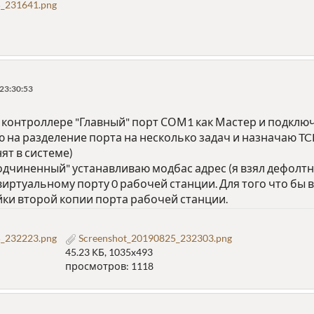
_231641.png
 23:30:53
 контроллере "Главный" порт СОМ1 как Мастер и подклю
 на разделение порта на несколько задач и назначаю T
ят в системе)
дчиненный" устанавливаю модбас адрес (я взял дефолтны
ртуальному порту 0 рабочей станции. Для того что бы в
ки второй копии порта рабочей станции.
_232223.png
Screenshot_20190825_232303.png
45.23 КБ, 1035x493
просмотров: 1118