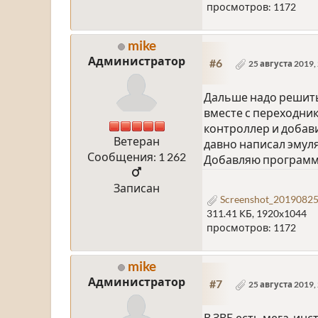
просмотров: 1172
mike
Администратор
#6
25 августа 2019,
Дальше надо решить
вместе с переходник
контроллер и добави
Ветеран
давно написал эмуля
Сообщения: 1 262
Добавляю программу 
Записан
Screenshot_20190825
311.41 КБ, 1920x1044
просмотров: 1172
mike
Администратор
#7
25 августа 2019,
В ЗВБ есть мега-инс