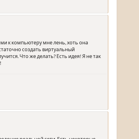
ми к компьютеру мне лень, хоть она
остаточно создать виртуальный
ится. Что же делать? Есть идея! Я не так
!
ведение реальной сети. Есть некоторые