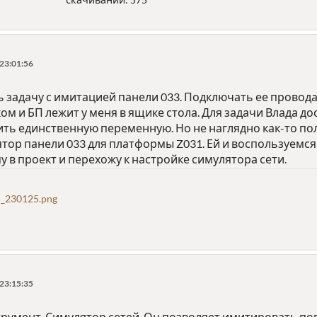
 23:01:56
 задачу с имитацией панели 033. Подключать ее провода
ом и БП лежит у меня в ящике стола. Для задачи Влада д
ть единственную переменную. Но не наглядно как-то получ
тор панели 033 для платформы Z031. Ей и воспользуемся
в проект и перехожу к настройке симулятора сети.
_230125.png
 23:15:35
трумент. Симулятор сетей. Он позволяет имитировать по