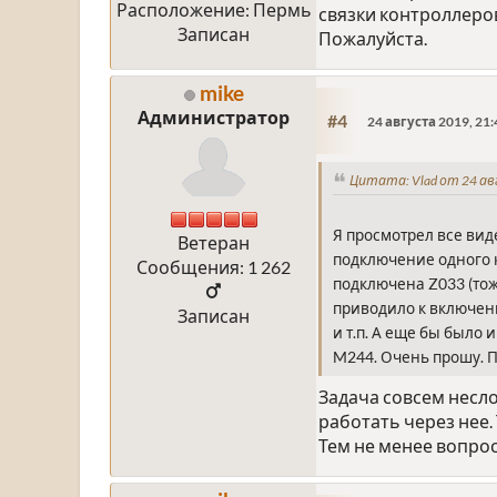
Расположение: Пермь
связки контроллеро
Записан
Пожалуйста.
mike
Администратор
#4
24 августа 2019, 21:
Цитата: Vlad от 24 ав
Я просмотрел все вид
Ветеран
подключение одного к
Сообщения: 1 262
подключена Z033 (тож
приводило к включен
Записан
и т.п. А еще бы было
M244. Очень прошу. 
Задача совсем несло
работать через нее.
Тем не менее вопрос