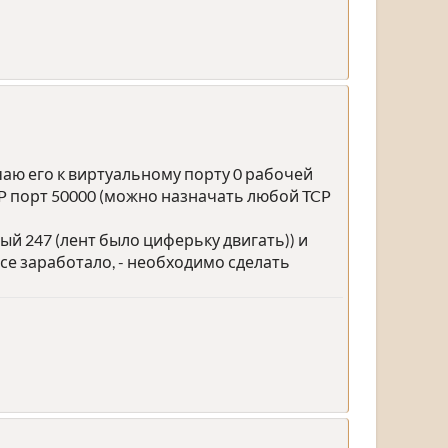
чаю его к виртуальному порту 0 рабочей
CP порт 50000 (можно назначать любой TCP
й 247 (лент было циферьку двигать)) и
се заработало, - необходимо сделать