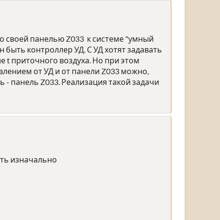
со своей панелью Z033 к системе "умный
н быть контроллер УД. С УД хотят задавать
ие t приточного воздуха. Но при этом
лением от УД и от панели Z033 можно,
ь - панель Z033. Реализация такой задачи
сть изначально