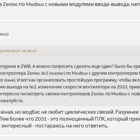
в Zentec по Modbus с новыми модулями ввода-вывода, на
40:02
густа 2019, 16:28:45
еоуроки в ZWB. А можно попросить сделать еще один? Было бы кр
онтроллера Zentec №1 (master) по Modbus с другим контроллером №2
е slave). И вот как организовать простейшую программу, чтобы в
ию выхода на №2, изменение скорости вентилятора на Z033, при
 интересно посмотреть связки контроллеров Zentec по Modbus с н
Пожалуйста.
жная, но модбас не любит циклических связей. Разумнее
 Тем более что Z031 - это полноценный ПЛК, который прих
 интересный - постараюсь на него ответить.