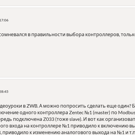
17:06
 сомневался в правильности выбора контроллеров, тольк
28:45
идеоуроки в ZWB. А можно попросить сделать еще один? 
ючение одного контроллера Zentec №1 (master) по Modbus 
редь подключена Z033 (тоже slave). И вот как организо
ого входа на контроллере №1 приводило к включению вы
, приводило к изменению аналогового выхода на №1 и т.