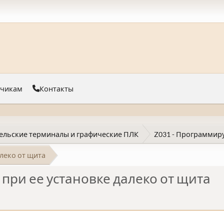
тчикам
Контакты
ельские терминалы и графические ПЛК
Z031 - Программир
алеко от щита
 при ее установке далеко от щита