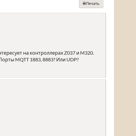
Печать
нтересует на контроллерах Z037 и M320.
Порты MQTT 1883, 8883? Или UDP?