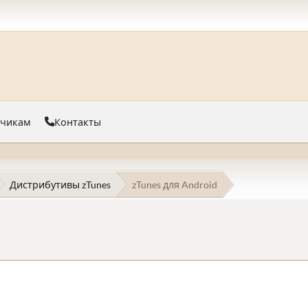
тчикам
Контакты
Дистрибутивы zTunes
zTunes для Android