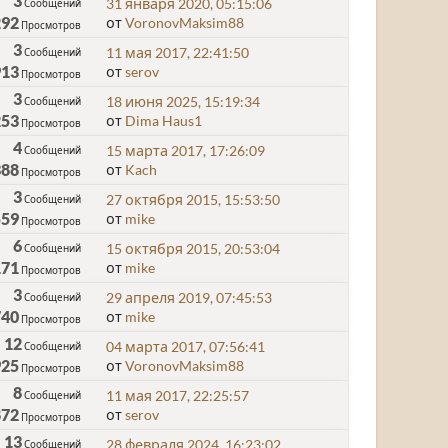
3
31 января 2020, 05:15:06
Сообщений
292
от
VoronovMaksim88
Просмотров
3
11 мая 2017, 22:41:50
Сообщений
913
от
serov
Просмотров
3
18 июня 2025, 15:19:34
Сообщений
253
от
Dima Haus1
Просмотров
4
15 марта 2017, 17:26:09
Сообщений
388
от
Kach
Просмотров
3
27 октября 2015, 15:53:50
Сообщений
559
от
mike
Просмотров
6
15 октября 2015, 20:53:04
Сообщений
171
от
mike
Просмотров
3
29 апреля 2019, 07:45:53
Сообщений
740
от
mike
Просмотров
12
04 марта 2017, 07:56:41
Сообщений
925
от
VoronovMaksim88
Просмотров
8
11 мая 2017, 22:25:57
Сообщений
872
от
serov
Просмотров
13
28 февраля 2024, 16:23:02
Сообщений