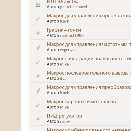
ИТП на Zentec
Автор
panteleevpavel
Макрос для управления преобразова
Автор
Kach
График 4 точки
Автор
sentinel1980
Макрос для управления частотным п
Автор
evgenykz
Макрос фильтрации аналогового си
Автор
mike
Макрос последовательного вывода 
Автор
ilya
Макрос для управления преобразова
Автор
Kach
Макрос наработки моточасов
Автор
mike
ПИД-регулятор
Автор
serov
Макрос комбинированного нагрева