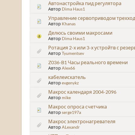
Автонастройка пид регулятора
Автор
Dima Haus1
Управление сервоприводом трехход
Автор
Khanas
Делюсь своими макросами
Автор
Dima Haus1
Ротация 2-х или 3-х устройтв с рез
Автор
Tyumentsev
Z036-B1 Часы реального времени
Автор
Alex66
кабелеискатель
Автор
evgenykz
Макрос календаря 2004-2096
Автор
mike
Макрос опроса счетчика
Автор
serge197a
Макрос электронагревателя
Автор
ALexandr