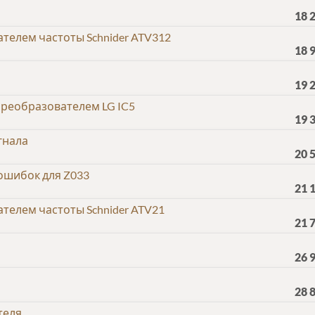
18 
телем частоты Schnider ATV312
18 
19 
реобразователем LG IC5
19 
гнала
20 
ошибок для Z033
21 
телем частоты Schnider ATV21
21 
26 
28 
теля