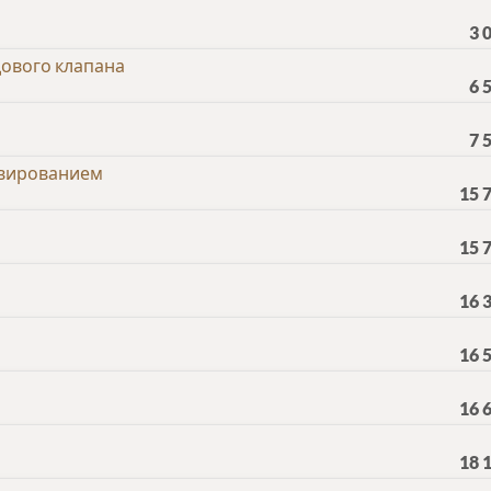
3 
ового клапана
6 
7 
ервированием
15 
15 
16 
16 
16 
18 