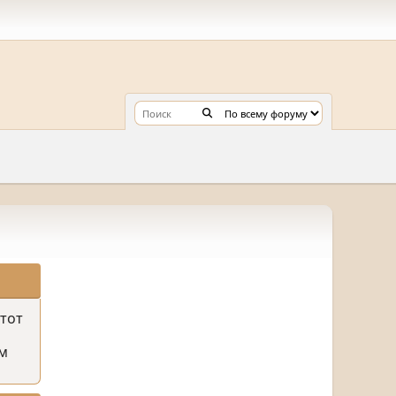
этот
м