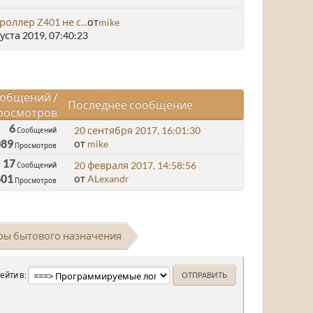
роллер Z401 не с...
от
mike
уста 2019, 07:40:23
общений
/
Последнее сообщение
росмотров
6
20 сентября 2017, 16:01:30
Сообщений
089
от
mike
Просмотров
17
20 февраля 2017, 14:58:56
Сообщений
601
от
ALexandr
Просмотров
ры бытового назначения
ейти в