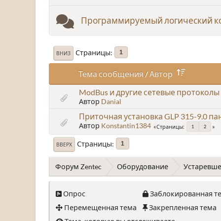
Программируемый логический к
Страницы
1
ВНИЗ
Тема сообщения
/
Автор
ModBus и другие сетевые протоколы
Автор
Danial
Приточная установка GLP 315-9.0 па
Автор
Konstantin1384
Страницы
1
2
Страницы
1
ВВЕРХ
Форум Zentec
Оборудование
Устаревше
Опрос
Заблокированная т
Перемещенная тема
Закрепленная тема