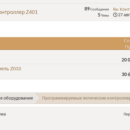
89
Re: Конт
Сообщения
онтроллер Z401
5
27 авг
Темы
Со
П
20 
нель Z033
30 
е оборудование
Программируемые логические контролле
ема
Пер