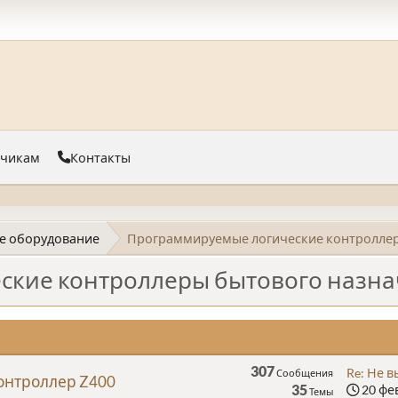
тчикам
Контакты
е оборудование
Программируемые логические контроллер
ские контроллеры бытового назн
307
Re: Не в
Сообщения
онтроллер Z400
35
20 фев
Темы