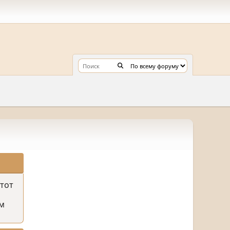
этот
м