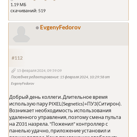
1.19 МБ
скачиваний: 519
EvgenyFedorov
#112
15 февраля 2024, 09:59:09
Последнее редактирование
: 15 февраля 2024, 10:29:58 от
EvgenyFedorov
Добрый день коллеги. Длительное время
использую пару PIXEL(Segnetics)+ПУ3(Ситирон).
Возникает необходимость использования
удаленного управления, поэтому смена пульта
на Z031 назрела. "Поженил" контроллер с
панелью удачно, приложение установил и