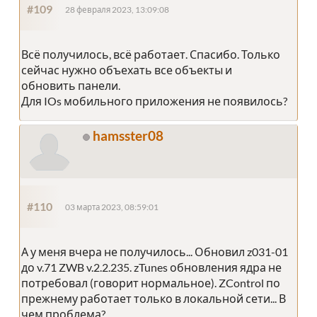
#109
28 февраля 2023, 13:09:08
Всё получилось, всё работает. Спасибо. Только
сейчас нужно объехать все объекты и
обновить панели.
Для IOs мобильного приложения не появилось?
hamsster08
#110
03 марта 2023, 08:59:01
А у меня вчера не получилось... Обновил z031-01
до v.71 ZWB v.2.2.235. zTunes обновления ядра не
потребовал (говорит нормальное). ZControl по
прежнему работает только в локальной сети... В
чем проблема?