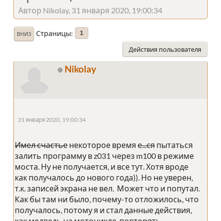
Автор Nikolay, 31 января 2020, 19:00:34
Страницы
1
ВНИЗ
Действия пользователя
Nikolay
31 января 2020, 19:00:34
Имел счастье
некоторое время
е...ся
пытаться
залить программу в z031 через m100 в режиме
моста. Ну не получается, и все тут. Хотя вроде
как получалось до нового года)). Но не уверен,
т.к. записей экрана не вел. Может что и попутал.
Как бы там ни было, почему-то отложилось, что
получалось, потому я и стал данные действия,
как медведь на мотоцикле, повторять.