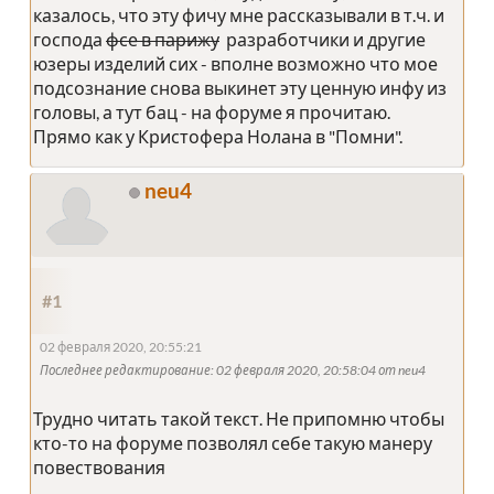
казалось, что эту фичу мне рассказывали в т.ч. и
господа
фсе в парижу
разработчики и другие
юзеры изделий сих - вполне возможно что мое
подсознание снова выкинет эту ценную инфу из
головы, а тут бац - на форуме я прочитаю.
Прямо как у Кристофера Нолана в "Помни".
neu4
#1
02 февраля 2020, 20:55:21
Последнее редактирование
: 02 февраля 2020, 20:58:04 от neu4
Трудно читать такой текст. Не припомню чтобы
кто-то на форуме позволял себе такую манеру
повествования