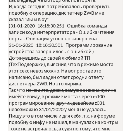
И, когда сегодня потребовалось провернуть
подобную операцию, диспетчер ZWB мне
сказал "иы ы в оу"
(31-01-2020 18:18:30.251 Ошибка команды
записи кода интерпретатора - Ошибка чтения
порта - Операция успешно завершена.
31-01-2020 18:18:30.501 Программирование
устройства завершилось с ошибкой.)
Дотянувшись до своей любимой ТП
(ТехПоддержки), выяснил, что в режиме моста
это
т секс
невозможно. На вопрос где это
написано, был даден ответ сродни ответу
диспетчера ZWB. Но это лирика.
Так что
не ходите, девки, замуж за ивана кузина
имейте ввиду, в режиме моста через m100
программирование
других девайсов
z031
невозможно
31/01/2020 у меня не удалось.
Пишу это в том числе и для себя, т.к. на форуме
подобную инфу не нашел, в мануалах на контры
тоже не встречалось, а судя по тому, что мне