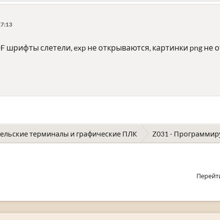
27:13
F шрифты слетели, exp не открываются, картинки png не 
ельские терминалы и графические ПЛК
Z031 - Программи
Перейт