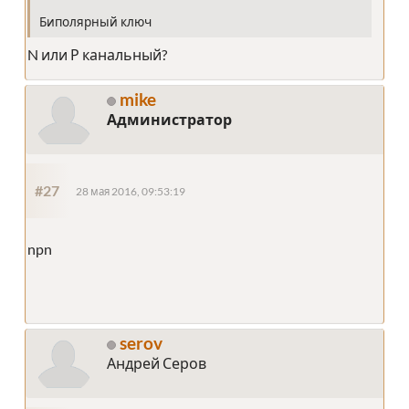
Биполярный ключ
N или Р канальный?
mike
Администратор
#27
28 мая 2016, 09:53:19
npn
serov
Андрей Серов