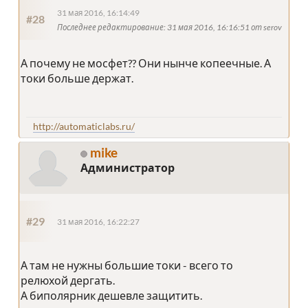
31 мая 2016, 16:14:49
#28
Последнее редактирование
: 31 мая 2016, 16:16:51 от serov
А почему не мосфет?? Они нынче копеечные. А
токи больше держат.
http://automaticlabs.ru/
mike
Администратор
#29
31 мая 2016, 16:22:27
А там не нужны большие токи - всего то
релюхой дергать.
А биполярник дешевле защитить.