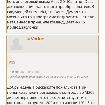
Есть аналоговый выход Aout 2 0-10в, и нет Dout
для включения частотного преобразователя. В
следующей схеме №4, это Dout1. Думал ,что
можно что то в программе подкрутить. Нет, так
нет.Сейчас в принципе команду дает dout5
привод заслонки
Vorloc
#12
21 июня 2022, 12:54:48
Последнее редактирование
: 21 июня 2022, 14:30:36 от Vorloc
Добрый день. Подскажите пожалуйста. При
попытке записи программы в контроллер М202
диспетчер пишет что не соответствует тип
контроллера нужен 1202 а фактически 1204. Что