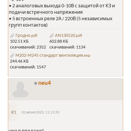
• 2 аналоговых выхода 0-10В с защитой от КЗ и
подачи встречного напряжения
• 5 встроенных реле 2А / 220В (5 независимых
групп контактов)
Гродно.pdf
AN130520.pdf
102.51 КБ
602.88 КБ
скачиваний: 2352
скачиваний: 1134
M202-M245 стандарт вентиляция.exp
244.46 КБ
скачиваний: 1547
neu4
#1
02 июня 2020, 11:13:39
уже в продаже?