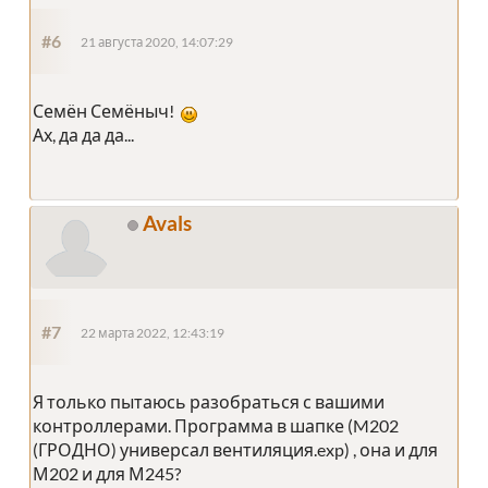
#6
21 августа 2020, 14:07:29
Семён Семёныч!
Ах, да да да...
Avals
#7
22 марта 2022, 12:43:19
Я только пытаюсь разобраться с вашими
контроллерами. Программа в шапке (M202
(ГРОДНО) универсал вентиляция.exp) , она и для
М202 и для М245?