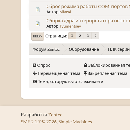
Сброс режима работы COM-портов 
Автор
pilaral
Сборка ядра интерпретатора не соот
Автор
Tyumentsev
Страницы
2
3
1
ВВЕРХ
Форум Zentec
Оборудование
ПЛК серии
Опрос
Заблокированная т
Перемещенная тема
Закрепленная тема
Тема, которую вы отслеживаете
Разработка
Zentec
SMF 2.1.7 © 2026
,
Simple Machines