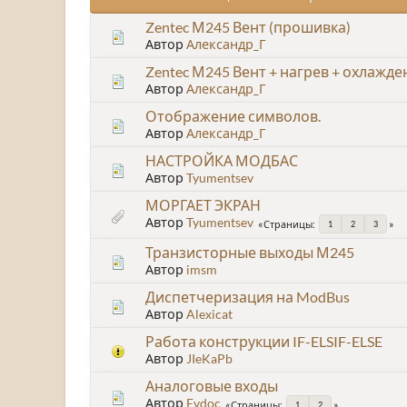
Zentec М245 Вент (прошивка)
Автор
Александр_Г
Zentec М245 Вент + нагрев + охлажде
Автор
Александр_Г
Отображение символов.
Автор
Александр_Г
НАСТРОЙКА МОДБАС
Автор
Tyumentsev
МОРГАЕТ ЭКРАН
Автор
Tyumentsev
Страницы
1
2
3
Транзисторные выходы М245
Автор
imsm
Диспетчеризация на ModBus
Автор
Alexicat
Работа конструкции IF-ELSIF-ELSE
Автор
JIeKaPb
Аналоговые входы
Автор
Evdoc
Страницы
1
2