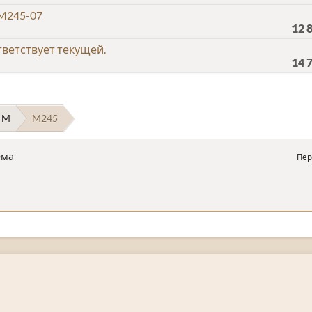
M245-07
12 
ветствует текущей.
14 
 M
M245
ема
Пер