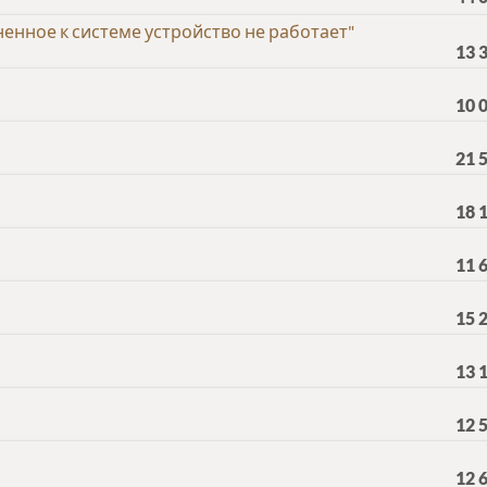
енное к системе устройство не работает"
13 
10 
21 
18 
11 
15 
13 
12 
12 