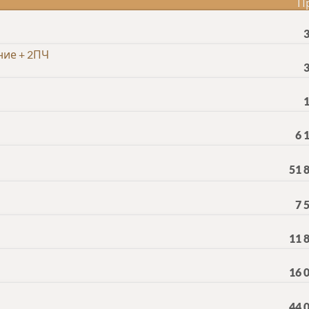
П
ние + 2ПЧ
6 
51 
7 
11 
16 
44 