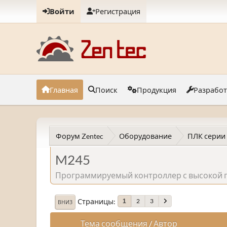
Войти
Регистрация
Главная
Поиск
Продукция
Разрабо
Форум Zentec
Оборудование
ПЛК серии
M245
Программируемый контроллер с высокой п
Страницы
2
3
1
ВНИЗ
Тема сообщения
/
Автор