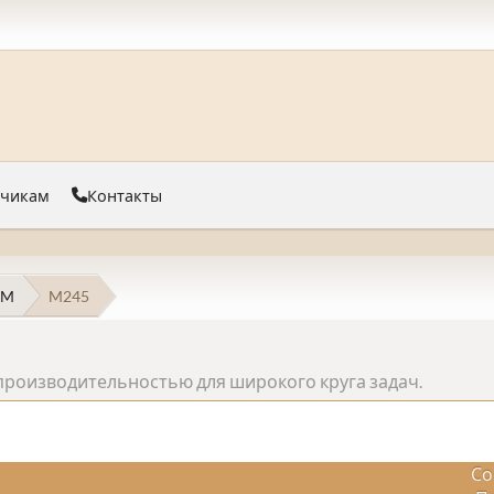
тчикам
Контакты
 M
M245
роизводительностью для широкого круга задач.
Со