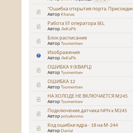
"Ошибка открытия порта. Присоедин
Автор
Khanas
Работа ST оператора SEL
Автор
JIeKaPb
Блок расписание
Автор
Tyumentsev
Изображения
Автор
JIeKaPb
ОШИБКА 9 (КВАРЦ)
Автор
Tyumentsev
ОШИБКА 12
Автор
Tyumentsev
НА ХОЛОДЕ НЕ ВКЛЮЧАЕТСЯ М245
Автор
Tyumentsev
Подключение датчика NPN к М245
Автор
polyakovmo
Код ошибки ядра - 18 на М-244
Автор
Danial