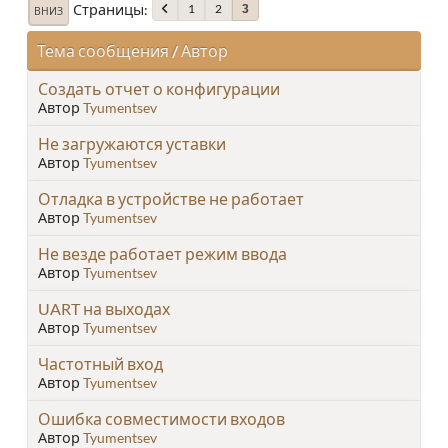
Страницы
1
2
3
ВНИЗ
Тема сообщения
/
Автор
Создать отчет о конфигурации
Автор
Tyumentsev
Не загружаются уставки
Автор
Tyumentsev
Отладка в устройстве не работает
Автор
Tyumentsev
Не везде работает режим ввода
Автор
Tyumentsev
UART на выходах
Автор
Tyumentsev
Частотный вход
Автор
Tyumentsev
Ошибка совместимости входов
Автор
Tyumentsev