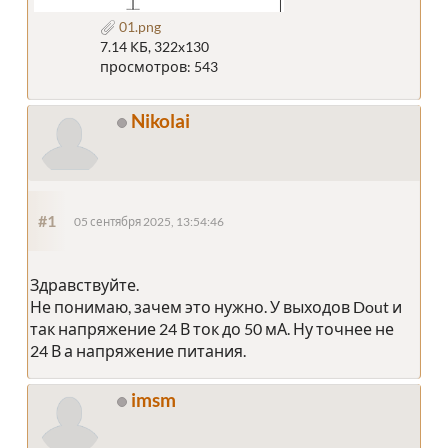
01.png
7.14 КБ, 322x130
просмотров: 543
Nikolai
#1
05 сентября 2025, 13:54:46
Здравствуйте.
Не понимаю, зачем это нужно. У выходов Dout и
так напряжение 24 В ток до 50 мА. Ну точнее не
24 В а напряжение питания.
imsm