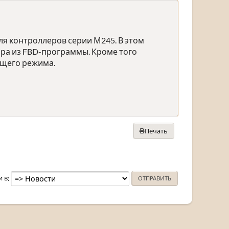
я контроллеров серии М245. В этом
ра из FBD-программы. Кроме того
ящего режима.
Печать
и в