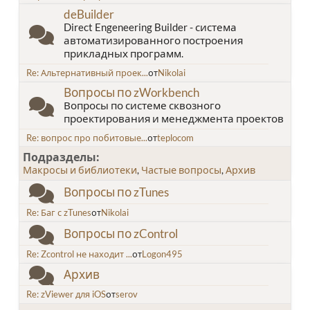
deBuilder
Direct Engeneering Builder - система
автоматизированного построения
прикладных программ.
Re: Альтернативный проек...
от
Nikolai
Вопросы по zWorkbench
Вопросы по системе сквозного
проектирования и менеджмента проектов
Re: вопрос про побитовые...
от
teplocom
Подразделы
Макросы и библиотеки
Частые вопросы
Архив
Вопросы по zTunes
Re: Баг с zTunes
от
Nikolai
Вопросы по zControl
Re: Zcontrol не находит ...
от
Logon495
Архив
Re: zViewer для iOS
от
serov