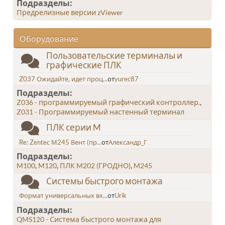
Подразделы
Предрелизные версии zViewer
Оборудование
Пользовательские терминалы и
графические ПЛК
Z037 Ожидайте, идет проц...
от
yurec87
Подразделы
Z036 - программируемый графический контроллер.
Z031 - Программируемый настенный терминал
ПЛК серии M
Re: Zentec М245 Вент (пр...
от
Александр_Г
Подразделы
M100
M120
ПЛК M202 (ГРОДНО)
M245
Системы быстрого монтажа
Формат универсальных вх...
от
Urik
Подразделы
QMS120 - Система быстрого монтажа для