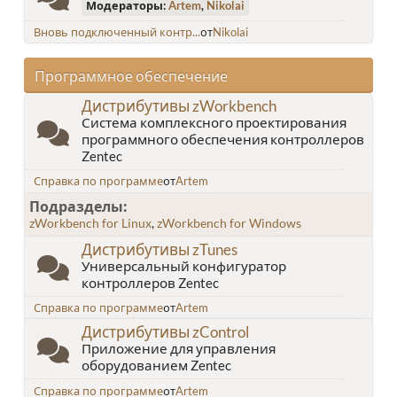
Модераторы:
Artem
,
Nikolai
Вновь подключенный контр...
от
Nikolai
Программное обеспечение
Дистрибутивы zWorkbench
Система комплексного проектирования
программного обеспечения контроллеров
Zentec
Справка по программе
от
Artem
Подразделы
zWorkbench for Linux
zWorkbench for Windows
Дистрибутивы zTunes
Универсальный конфигуратор
контроллеров Zentec
Справка по программе
от
Artem
Дистрибутивы zControl
Приложение для управления
оборудованием Zentec
Справка по программе
от
Artem