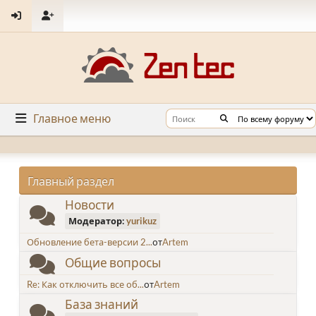
Главное меню
Главный раздел
Новости
Модератор:
yurikuz
Обновление бета-версии 2...
от
Artem
Общие вопросы
Re: Как отключить все об...
от
Artem
База знаний