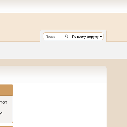
этот
м