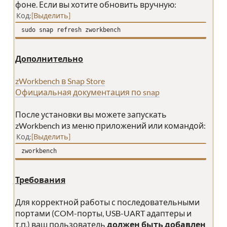
фоне. Если вы хотите обновить вручную:
Код
Выделить
sudo snap refresh zworkbench
Дополнительно
zWorkbench в Snap Store
Официальная документация по snap
После установки вы можете запускать
zWorkbench из меню приложений или командой:
Код
Выделить
zworkbench
Требования
Для корректной работы с последовательными
портами (COM-порты, USB-UART адаптеры и
т.п.) ваш пользователь
должен быть добавлен