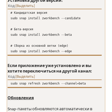
Установка другой версии:
Код
Выделить
# Кандидатская версия
sudo snap install zworkbench --candidate
# Бета-версия
sudo snap install zworkbench --beta
# Сборка из основной ветки (edge)
sudo snap install zworkbench --edge
Если приложение уже установлено и вы
хотите переключиться на другой канал:
Код
Выделить
sudo snap refresh zworkbench --channel=beta
Обновления
Snap-пакеты обновляются автоматически в