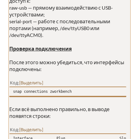
доступ к:
raw-usb — прямому взаимодействию с USB-
устройствами;
serial-port — работе с последовательными
портами (например, /dev/ttyUSB0 или
/dev/ttyACM0).
Проверка подключения
После этого можно убедиться, что интерфейсы
подключены:
Код
Выделить
snap connections zworkbench
Если всё выполнено правильно, в выводе
появятся строки:
Код
Выделить
Interface Plug Slot 