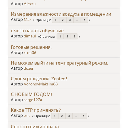
Автор
Alexru
Измерение влажности воздуха в помещении
Автор
Max
Страницы
1
2
3
...
6
с чего начать обучение
Автор
dimaul
Страницы
1
2
3
Готовые решения.
Автор
rrnu36
Не можем выйти на температурный режим.
Автор
dozer
С днём рождения, Zentec !
Автор
VoronovMaksim88
С НОВЫМ ГОДОМ!
Автор
serge197a
Какое ТТР применять?
Автор
eric
Страницы
1
2
3
...
5
Срок отгрузки товара.