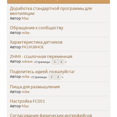
Доработка стандартной программы для
вентиляции
Автор
Max
Обращение к сообществу
Автор
mike
Характеристика датчиков
Автор
PA3JlUBHOE
ZHMI - ссылочная переменная
Автор
sokave
Страницы
1
2
Поделитесь идеей, пожалуйста!
Автор
mike
Страницы
1
2
Пища для размышления
Автор
mike
Настройка FC051
Автор
Max
Согласование физических интерфейсов