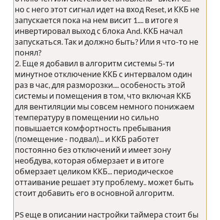
но с него этот сигнал идет на вход Reset, и ККБ не
запускается пока на нем висит 1.... в итоге я
инвертировал выход с блока And. ККБ начал
запускаться. Так и должно быть? Или я что-то не
понял?
2. Еще я добавил в алгоритм системы 5-ти
минутное отключение ККБ с интервалом один
раз в час, для разморозки.... особеность этой
системы и помещения в том, что включая ККБ
для вентиляции мы совсем немного понижаем
температуру в помещении но сильно
повышается комфортность пребывания
(помещение - подвал)... и ККБ работет
постоянно без отключений и имеет зону
необдува, которая обмерзает и в итоге
обмерзает целиком ККБ... периодическое
оттаивание решает эту проблему.. может быть
стоит добавить его в основной алгоритм.
PS еще в описании настройки таймера стоит бы