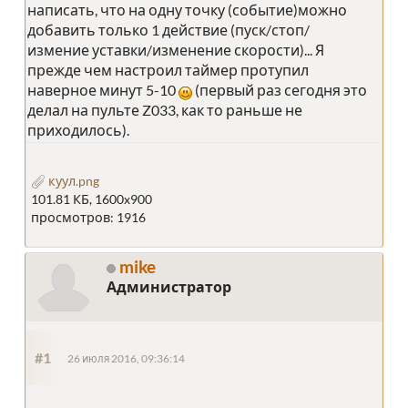
написать, что на одну точку (событие)можно
добавить только 1 действие (пуск/стоп/
измение уставки/изменение скорости)... Я
прежде чем настроил таймер протупил
наверное минут 5-10
(первый раз сегодня это
делал на пульте Z033, как то раньше не
приходилось).
куул.png
101.81 КБ, 1600x900
просмотров: 1916
mike
Администратор
#1
26 июля 2016, 09:36:14