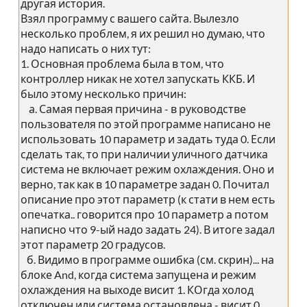
другая история.
Взял программу с вашего сайта. Вылезло
несколько проблем, я их решил но думаю, что
надо написать о них тут:
1. Основная проблема была в том, что
контроллер никак не хотел запускать ККБ. И
было этому несколько причин:
а. Самая первая причина - в руководстве
пользователя по этой программе написано не
использовать 10 параметр и задать туда 0. Если
сделать так, то при наличии уличного датчика
система не включает режим охлаждения. Оно и
верно, так как в 10 параметре задан 0. Почитал
описание про этот параметр (к стати в нем есть
опечатка.. говорится про 10 параметр а потом
написно что 9-ый надо задать 24). В итоге задал
этот параметр 20 градусов.
б. Видимо в программе ошибка (см. скрин)... на
блоке And, когда система запущена и режим
охлаждения на выходе висит 1. КОгда холод
отключен или система остановлена - висит 0...