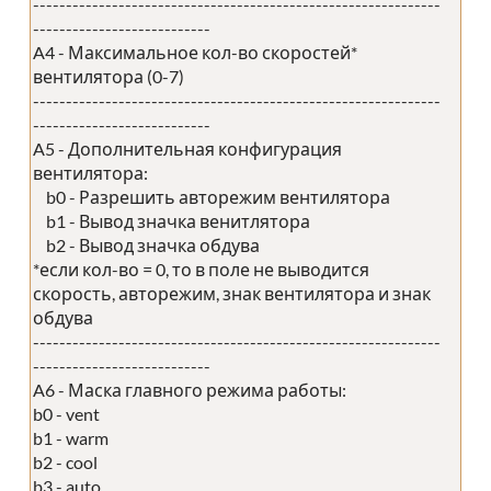
--------------------------------------------------------------
---------------------------
A4 - Максимальное кол-во скоростей*
вентилятора (0-7)
--------------------------------------------------------------
---------------------------
A5 - Дополнительная конфигурация
вентилятора:
b0 - Разрешить авторежим вентилятора
b1 - Вывод значка венитлятора
b2 - Вывод значка обдува
*если кол-во = 0, то в поле не выводится
скорость, авторежим, знак вентилятора и знак
обдува
--------------------------------------------------------------
---------------------------
A6 - Маска главного режима работы:
b0 - vent
b1 - warm
b2 - cool
b3 - auto