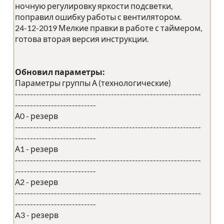
ночную регулировку яркости подсветки,
поправил ошибку работы с вентилятором.
24-12-2019 Мелкие правки в работе с таймером,
готова вторая версия инструкции.
Обновил параметры:
Параметры группы А (технологические)
--------------------------------------------------------------
---------------------------
А0 - резерв
--------------------------------------------------------------
---------------------------
А1 - резерв
--------------------------------------------------------------
---------------------------
А2 - резерв
--------------------------------------------------------------
---------------------------
A3 - резерв