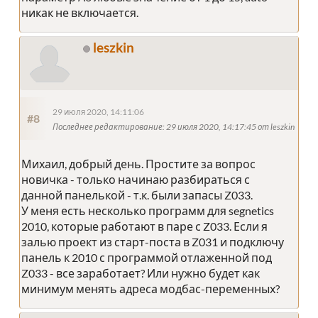
никак не включается.
leszkin
29 июля 2020, 14:11:06
#8
Последнее редактирование
: 29 июля 2020, 14:17:45 от leszkin
Михаил, добрый день. Простите за вопрос
новичка - только начинаю разбираться с
данной панелькой - т.к. были запасы Z033.
У меня есть несколько программ для segnetics
2010, которые работают в паре с Z033. Если я
залью проект из старт-поста в Z031 и подключу
панель к 2010 с программой отлаженной под
Z033 - все заработает? Или нужно будет как
минимум менять адреса модбас-переменных?