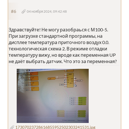
#6
04 ноября 2024, 09:42:48
Здравствуйте! Не могу разобраься с М100-5.
При загрузке стандартной программы, на
дисплее температура приточного воздух 0.0.
технологическая схема 2. В режиме отладки
температуру вижу, но вроде как переменная UP
не даёт выбрать датчик. Что это за переменная?
17307023728616855952502303241531.jpg