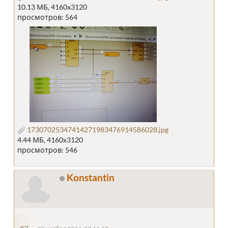
10.13 МБ, 4160x3120
просмотров: 564
17307025347414271983476914586028.jpg
4.44 МБ, 4160x3120
просмотров: 546
Konstantin