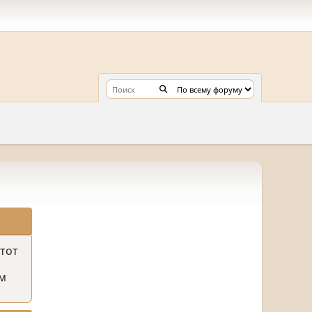
этот
м