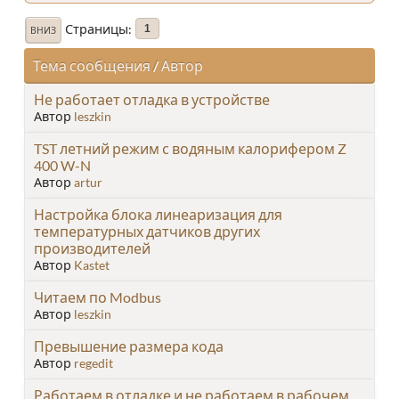
Страницы
1
ВНИЗ
Тема сообщения
/
Автор
Не работает отладка в устройстве
Автор
leszkin
TST летний режим с водяным калорифером Z
400 W-N
Автор
artur
Настройка блока линеаризация для
температурных датчиков других
производителей
Автор
Kastet
Читаем по Modbus
Автор
leszkin
Превышение размера кода
Автор
regedit
Работаем в отладке и не работаем в рабочем