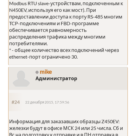
Modbus RTU slave-устройствам, подключенным к
N450EV, используя его как мост). При
предоставлении доступа к порту RS-485 многим
TCP-подключениям и FBD-программе
обеспечивается равномерность
распределения трафика между многими
потребителями.
* - общее количество всех подключений через
ethernet-порт ограничено 30.
mike
Администратор
#24
22 декабря 2015, 17:59:56
Информация для заказавших образцы Z450EV:
железки будут в офисе МСК 24 или 25 числа. Сб и
Вс на подготовку к отправке и в ПН отправка в