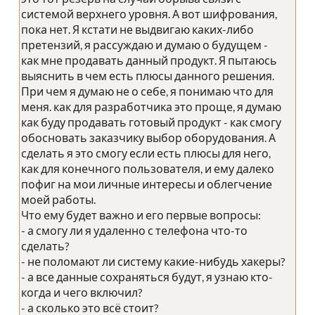
системой верхнего уровня. А вот шифрования,
пока нет. Я кстати не выдвигаю каких-либо
претензий, я рассуждаю и думаю о будущем -
как мне продавать данный продукт. Я пытаюсь
выяснить в чем есть плюсы данного решения.
При чем я думаю не о себе, я понимаю что для
меня. как для разработчика это проще, я думаю
как буду продавать готовый продукт - как смогу
обосновать заказчику выбор оборудования. А
сделать я это смогу если есть плюсы для него,
как для конечного пользователя, и ему далеко
пофиг на мои личные интересы и облегчение
моей работы.
Что ему будет важно и его первые вопросы:
- а смогу ли я удаленно с телефона что-то
сделать?
- не поломают ли систему какие-нибудь хакеры?
- а все данные сохраняться будут, я узнаю кто-
когда и чего включил?
- а сколько это всё стоит?