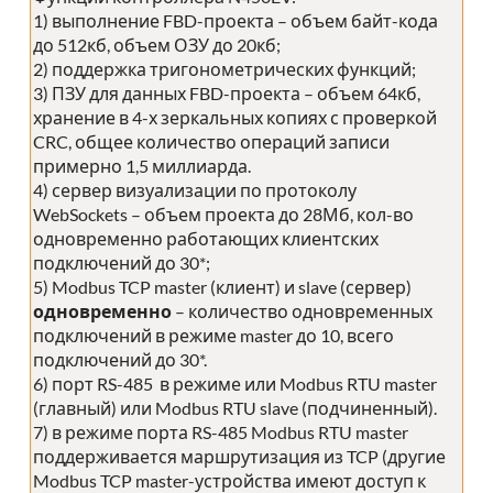
1) выполнение FBD-проекта – объем байт-кода
до 512кб, объем ОЗУ до 20кб;
2) поддержка тригонометрических функций;
3) ПЗУ для данных FBD-проекта – объем 64кб,
хранение в 4-х зеркальных копиях с проверкой
CRC, общее количество операций записи
примерно 1,5 миллиарда.
4) сервер визуализации по протоколу
WebSockets – объем проекта до 28Мб, кол-во
одновременно работающих клиентских
подключений до 30*;
5) Modbus TCP master (клиент) и slave (сервер)
одновременно
– количество одновременных
подключений в режиме master до 10, всего
подключений до 30*.
6) порт RS-485 в режиме или Modbus RTU master
(главный) или Modbus RTU slave (подчиненный).
7) в режиме порта RS-485 Modbus RTU master
поддерживается маршрутизация из TCP (другие
Modbus TCP master-устройства имеют доступ к