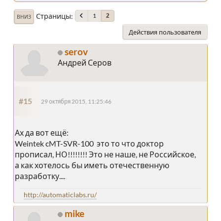
Страницы
1
2
ВНИЗ
Действия пользователя
serov
Андрей Серов
#15
29 октября 2015, 11:25:46
Ах да вот ещё:
Weintek cMT-SVR-100 это то что доктор
прописал, НО!!!!!!!! Это не наше, не Российское,
а как хотелось бы иметь отечественную
разработку....
http://automaticlabs.ru/
mike