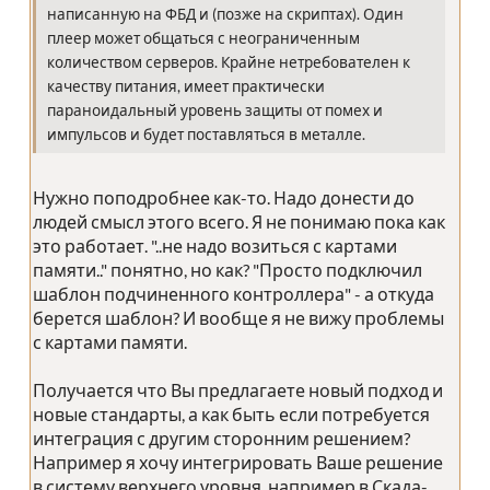
написанную на ФБД и (позже на скриптах). Один
плеер может общаться с неограниченным
количеством серверов. Крайне нетребователен к
качеству питания, имеет практически
параноидальный уровень защиты от помех и
импульсов и будет поставляться в металле.
Нужно поподробнее как-то. Надо донести до
людей смысл этого всего. Я не понимаю пока как
это работает. "..не надо возиться с картами
памяти.." понятно, но как? "Просто подключил
шаблон подчиненного контроллера" - а откуда
берется шаблон? И вообще я не вижу проблемы
с картами памяти.
Получается что Вы предлагаете новый подход и
новые стандарты, а как быть если потребуется
интеграция с другим сторонним решением?
Например я хочу интегрировать Ваше решение
в систему верхнего уровня, например в Скада-