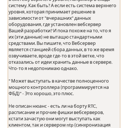
систему. Как быть? А если есть система верхнего
уровня, которая принимает решение в
зависимости от "вчерашних" данных
оборудования, где установлен вебсервер
Вашей разработки? И пока похоже на то, что я
их (эти данные) не вытащю стандартными
средствами. Вы пишите, что Вебсервер
является станцией сбора данных, в то же время
озвучиваете, вроде где-то в этой ветке, что
отказались от идеи хранить данные в сервере.
Что-то я недопонимаю однако.
" Может выступать в качестве полноценного
мощного контроллера (программируется на
ФБД)" - Это хорошо, это плюс.
Не описан нюанс - есть ли на борту RTC,
расписание и прочие фишки вебсерверов,
кстати зачастую они могут выступать как
клиентом, так и сервером ntp (синхронизация