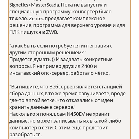
Signetics+MasterScada. Пока не выпустили
специальную программу-конвертер было
тяжело. Zentec предлагает комплексное
решение, программа для верхнего уровня и для
ПЛК пишутся в ZWB.
"а как быть если потребуется интеграция с
другим сторонним решением? "
Придётся думать )) И задавать конкретные
вопросы. Я например дружил Z400 и
инсатавский опс-сервер, работало чётко.
"Вы пишите, что Вебсервер является станцией
сбора данных, в то же время озвучиваете, вроде
где-то в этой ветке, что отказались от идеи
хранить данные в сервере."
Насколько я понял, сам N450EV не хранит
данные, но может записывать их в какой-либо
компьютер в сети. С этим ещё предстоит
разобраться.