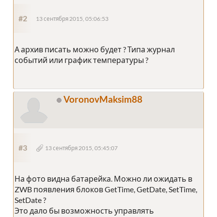
#2
13 сентября 2015, 05:06:53
А архив писать можно будет ? Типа журнал
событий или график температуры ?
VoronovMaksim88
#3
13 сентября 2015, 05:45:07
На фото видна батарейка. Можно ли ожидать в
ZWB появления блоков GetTime, GetDate, SetTime,
SetDate ?
Это дало бы возможность управлять