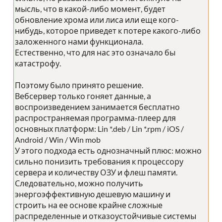
мысль, что в какой-либо момент, будет
обновление хрома или лиса или еще кого-
нибудь, которое приведет к потере какого-либо
заложенного нами функционала.
Естественно, что для нас это означало бы
катастрофу.
Поэтому было принято решение.
Вебсервер только гоняет данные, а
воспроизведением занимается бесплатно
распространяемая программа-плеер для
основных платформ: Lin *.deb / Lin *.rpm / iOS /
Android / Win / Win mob
У этого подхода есть однозначный плюс: можно
сильно понизить требования к процессору
сервера и количеству ОЗУ и флеш памяти.
Следовательно, можно получить
энергоэффективную дешевую машину и
строить на ее основе крайне сложные
распределенные и отказоустойчивые системы