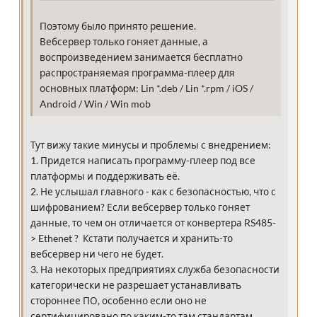
Поэтому было принято решение.
Вебсервер только гоняет данные, а
воспроизведением занимается бесплатно
распространяемая программа-плеер для
основных платформ: Lin *.deb / Lin *.rpm / iOS /
Android / Win / Win mob
Тут вижу такие минусы и проблемы с внедрением:
1. Придется написать программу-плеер под все
платформы и поддерживать её.
2. Не услышал главного - как с безопасностью, что с
шифрованием? Если вебсервер только гоняет
данные, то чем он отличается от конвертера RS485-
> Ethenet ? Кстати получается и хранить-то
вебсервер ни чего не будет.
3. На некоторых предприятиях служба безопасности
категорически не разрешает устанавливать
стороннее ПО, особенно если оно не
сертифицировано по каким-то там стандартам