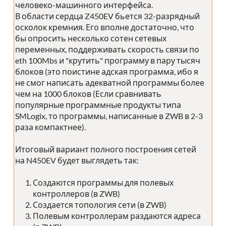
человеко-машинного интерфейса.
В области сердца Z450EV бьется 32-разрядный
осколок кремния. Его вполне достаточно, что
бы опросить несколько сотен сетевых
переменных, поддерживать скорость связи по
eth 100Mbs и "крутить" программу в пару тысяч
блоков (это поистине адская программа, ибо я
не смог написать адекватной программы более
чем на 1000 блоков (Если сравнивать
популярные программные продукты типа
SMLogix, то программы, написанные в ZWB в 2-3
раза компактнее).
Итоговый вариант полного построения сетей
на N450EV будет выглядеть так:
Создаются программы для полевых
контроллеров (в ZWB)
Создается топология сети (в ZWB)
Полевым контроллерам раздаются адреса