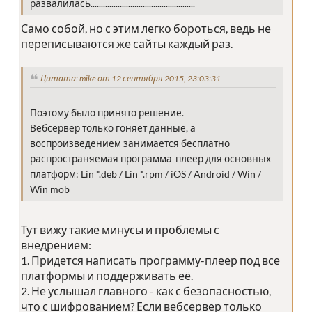
развалилась..................................................
Само собой, но с этим легко бороться, ведь не
переписываются же сайты каждый раз.
Цитата: mike от 12 сентября 2015, 23:03:31
Поэтому было принято решение.
Вебсервер только гоняет данные, а
воспроизведением занимается бесплатно
распространяемая программа-плеер для основных
платформ: Lin *.deb / Lin *.rpm / iOS / Android / Win /
Win mob
Тут вижу такие минусы и проблемы с
внедрением:
1. Придется написать программу-плеер под все
платформы и поддерживать её.
2. Не услышал главного - как с безопасностью,
что с шифрованием? Если вебсервер только