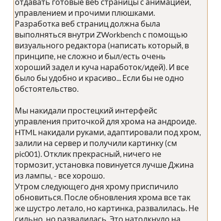
отдавать готовые веб страницы с анимацией,
управлением и прочими плюшками.
Разработка веб страниц должна была
выполняться внутри ZWorkbench с помощью
визуального редактора (написать который, в
принципе, не сложно и был/есть очень
хороший задел и куча наработок/идей). И все
было бы удобно и красиво... Если бы не одно
обстоятельство.
Мы накидали простецкий интерфейс
управления приточкой для хрома на андроиде.
HTML накидали руками, адаптировали под хром,
залили на сервер и получили картинку (см
pic001). Отклик прекрасный, ничего не
тормозит, установка повинуется лучше Джина
из лампы, - все хорошо.
Утром следующего дня хрому приспичило
обновиться. После обновления хрома все так
же шустро летало, но картинка, развалилась. Не
сильно, но развалилась. Это натолкнуло на