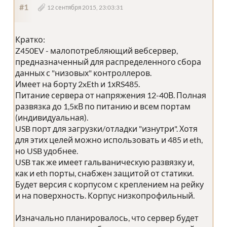
#1
12 сентября 2015, 23:03:31
Кратко:
Z450EV - малопотребляющий вебсервер,
предназначенный для распределенного сбора
данных с "низовых" контроллеров.
Имеет на борту 2xEth и 1хRS485.
Питание сервера от напряжения 12-40В. Полная
развязка до 1,5кВ по питанию и всем портам
(индивидуальная).
USB порт для загрузки/отладки "изнутри". Хотя
для этих целей можно использовать и 485 и eth,
но USB удобнее.
USB так же имеет гальваническую развязку и,
как и eth порты, снабжен защитой от статики.
Будет версия с корпусом с креплением на рейку
и на поверхность. Корпус низкопрофильный.
Изначально планировалось, что сервер будет