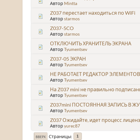
Автор
Mintta
Z037 перестает находиться по WiFi
Автор
starmos
Z037-5CO
Автор
starmos
ОТКЛЮЧИТЬ ХРАНИТЕЛЬ ЭКРАНА
Автор
Tyumentsev
Z037-05 ЭКРАН
Автор
Tyumentsev
НЕ РАБОТАЕТ РЕДАКТОР ЭЛЕМЕНТО
Автор
Tyumentsev
На Z037 mini не правильно подписан
Автор
Tyumentsev
Z037mini ПОСТОЯННАЯ ЗАПИСЬ В Ж
Автор
Tyumentsev
Z037 Ожидайте, идет процесс лицен
Автор
yurec87
Страницы
1
ВВЕРХ