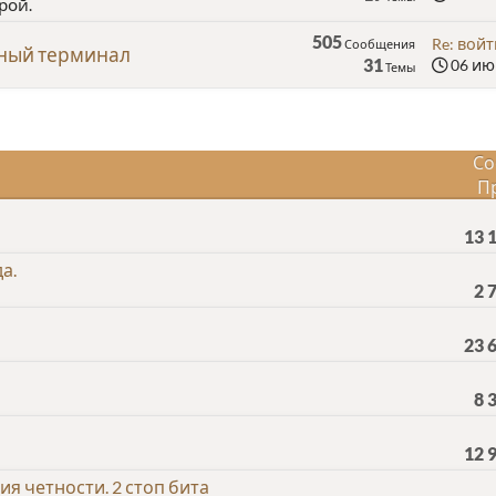
рой.
505
Re: войт
Сообщения
нный терминал
31
06 июн
Темы
Со
П
13 
а.
2 
23 
8 
12 
я четности. 2 стоп бита