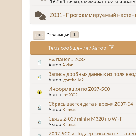
192*64 точки, с мембранной клавиату
Z031 - Программируемый насте
Страницы
1
ВНИЗ
Тема сообщения
/
Автор
Re: панель Z037
Автор
Aidar
Запись дробных данных из поля ввод
Автор
Igorchello2
Информация по Z037-5C0
Автор
ipc2002
Сбрасывается дата и время Z037-04
Автор
Khanas
Связь Z-037 mini и M320 по Wi-Fi
Автор
Khanas
Z037-5C0 и Поддерживаемые значени