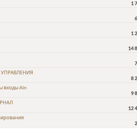
1 
1 
14 
В УПРАВЛЕНИЯ
8 
ы входы Ain
9 
УРНАЛ
12 
зирования