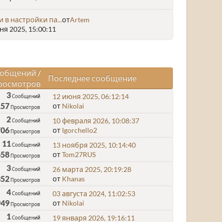
и в настройки па...
от
Artem
я 2025, 15:00:11
общений
/
Последнее сообщение
росмотров
3
12 июня 2025, 06:12:14
Сообщений
157
от
Nikolai
Просмотров
2
10 февраля 2026, 10:08:37
Сообщений
706
от
Igorchello2
Просмотров
11
13 ноября 2025, 10:14:40
Сообщений
658
от
Tom27RUS
Просмотров
3
26 марта 2025, 20:19:28
Сообщений
352
от
Khanas
Просмотров
4
03 августа 2024, 11:02:53
Сообщений
949
от
Nikolai
Просмотров
1
19 января 2026, 19:16:11
Сообщений