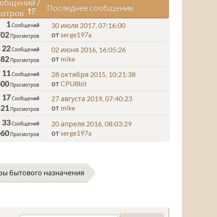
общений
/
Последнее сообщение
отров
1
30 июля 2017, 07:16:00
Сообщений
702
от
serge197a
Просмотров
22
02 июня 2016, 16:05:26
Сообщений
582
от
mike
Просмотров
11
28 октября 2015, 10:21:38
Сообщений
800
от
CPU8bit
Просмотров
17
27 августа 2019, 07:40:23
Сообщений
521
от
mike
Просмотров
33
20 апреля 2016, 08:03:29
Сообщений
060
от
serge197a
Просмотров
ры бытового назначения