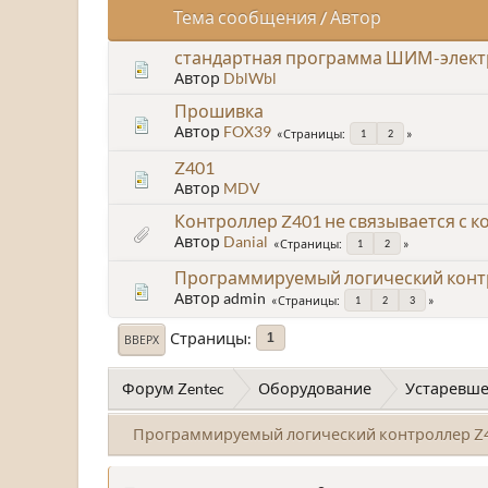
Тема сообщения
/
Автор
стандартная программа ШИМ-электр
Автор
DblWbl
Прошивка
Автор
FOX39
Страницы
1
2
Z401
Автор
MDV
Контроллер Z401 не связывается с 
Автор
Danial
Страницы
1
2
Программируемый логический конт
Автор admin
Страницы
1
2
3
Страницы
1
ВВЕРХ
Форум Zentec
Оборудование
Устаревше
Программируемый логический контроллер Z