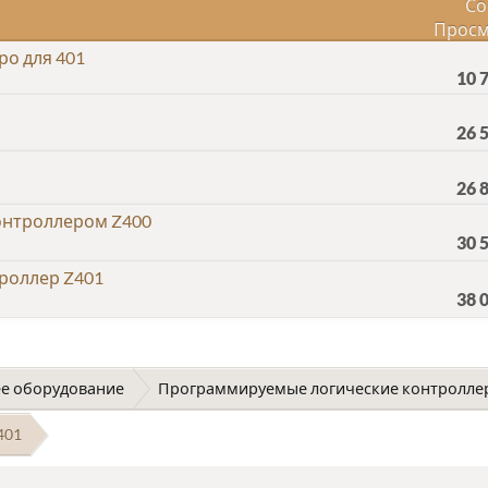
Со
Просм
о для 401
10 
26 
26 
контроллером Z400
30 
роллер Z401
38 
е оборудование
Программируемые логические контролле
401