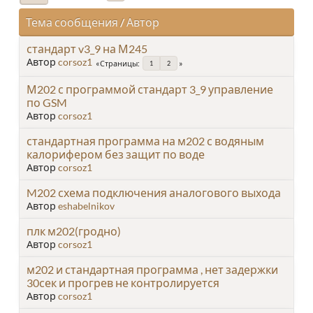
Тема сообщения
/
Автор
стандарт v3_9 на М245
Автор
corsoz1
Страницы
1
2
М202 с программой стандарт 3_9 управление
по GSM
Автор
corsoz1
стандартная программа на м202 с водяным
калорифером без защит по воде
Автор
corsoz1
M202 схема подключения аналогового выхода
Автор
eshabelnikov
плк м202(гродно)
Автор
corsoz1
м202 и стандартная программа , нет задержки
30сек и прогрев не контролируется
Автор
corsoz1