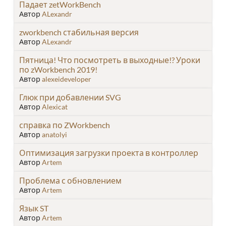
Падает zetWorkBench
Автор
ALexandr
zworkbench стабильная версия
Автор
ALexandr
Пятница! Что посмотреть в выходные!? Уроки
по zWorkbench 2019!
Автор
alexeideveloper
Глюк при добавлении SVG
Автор
Alexicat
справка по ZWorkbench
Автор
anatolyi
Оптимизация загрузки проекта в контроллер
Автор
Artem
Проблема с обновлением
Автор
Artem
Язык ST
Автор
Artem