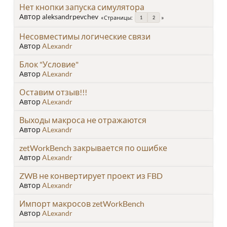
Нет кнопки запуска симулятора
Автор aleksandrpevchev
Страницы
1
2
Несовместимы логические связи
Автор
ALexandr
Блок "Условие"
Автор
ALexandr
Оставим отзыв!!!
Автор
ALexandr
Выходы макроса не отражаются
Автор
ALexandr
zetWorkBench закрывается по ошибке
Автор
ALexandr
ZWB не конвертирует проект из FBD
Автор
ALexandr
Импорт макросов zetWorkBench
Автор
ALexandr