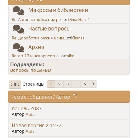
Макросы и библиотеки
Re: Автонастройка пид ре...
от
Dima Haus1
Частые вопросы
Re: Дороботка режима сим...
от
Khanas
Архив
Re: err 13 и некорректна...
от
mike
Подразделы
Вопросы по zetFBD
Страницы
2
3
...
6
1
ВНИЗ
Тема сообщения
/
Автор
панель Z037
Автор
Aidar
Новая версия 2.4.277
Автор
Aidar