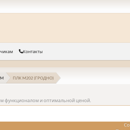
тчикам
Контакты
 M
ПЛК M202 (ГРОДНО)
шим функционалом и оптимальной ценой.
Со