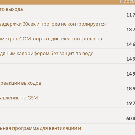
Просм
го выхода
11 
 задержки 30сек и прогрев не контролируется
13 
аметров COM-порта с дисплея контроллера
14 
одяным калорифером без защит по воде
14 
14 
е реакции выходов
18 
равление по GSM
19 
60 
льная программа для вентиляции и