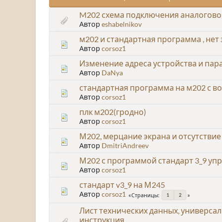
M202 схема подключения аналогово
Автор
eshabelnikov
м202 и стандартная программа , нет
Автор
corsoz1
Изменение адреса устройства и пар
Автор
DaNya
стандартная программа на м202 с в
Автор
corsoz1
плк м202(гродно)
Автор
corsoz1
М202, мерцание экрана и отсутстви
Автор
DmitriAndreev
М202 с программой стандарт 3_9 уп
Автор
corsoz1
стандарт v3_9 на М245
Автор
corsoz1
Страницы
1
2
Лист технических данных, универса
инструкция