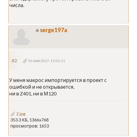
числа.
serge197a
#2
01 мая 2017, 11:01:11
У меня макрос импортируется в проект с
ошибкой и не открывается,
ни в Z401, ни в М120
2.jpg
353.3 КБ, 1366x768
просмотров: 1653