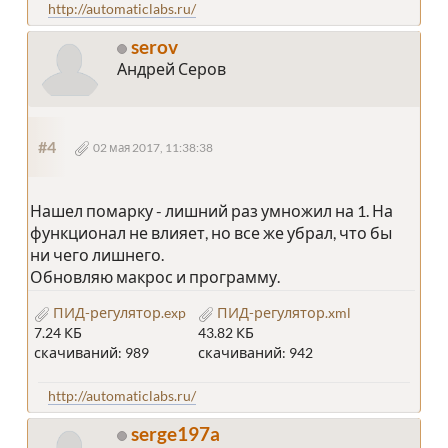
http://automaticlabs.ru/
serov
Андрей Серов
#4
02 мая 2017, 11:38:38
Нашел помарку - лишний раз умножил на 1. На
функционал не влияет, но все же убрал, что бы
ни чего лишнего.
Обновляю макрос и программу.
ПИД-регулятор.exp
ПИД-регулятор.xml
7.24 КБ
43.82 КБ
скачиваний: 989
скачиваний: 942
http://automaticlabs.ru/
serge197a