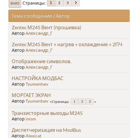
Страницы
2
3
1
ВНИЗ
Тема сообщения
/
Автор
Zentec М245 Вент (прошивка)
Автор
Александр_Г
Zentec М245 Вент + нагрев + охлаждение + 2ПЧ
Автор
Александр_Г
Отображение символов.
Автор
Александр_Г
НАСТРОЙКА МОДБАС
Автор
Tyumentsev
МОРГАЕТ ЭКРАН
Автор
Tyumentsev
Страницы
1
2
3
Транзисторные выходы М245
Автор
imsm
Диспетчеризация на ModBus
Автор
Alexicat