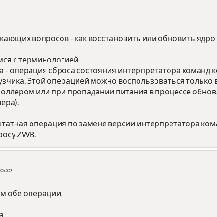
кающих вопросов - как восстановить или обновить ядро 
мся с терминологией.
а - операция сброса состояния интерпретатора команд к
рузчика. Этой операцией можно воспользоваться только 
троллером или при пропадании питания в процессе обнов
ера).
штатная операция по замене версии интерпретатора ко
росу ZWB.
30:32
м обе операции.
а.