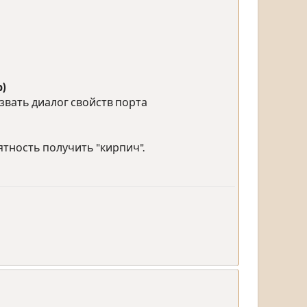
)
ызвать диалог свойств порта
ятность получить "кирпич".