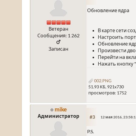
Обновление ядра
Ветеран
В карте сети со
Сообщения: 1 262
Настроить порт
Обновление ядр
Записан
Произвести дво
Перейти на вкла
Нажать кнопку 
002.PNG
51.93 КБ, 921x730
просмотров: 1752
mike
Администратор
#3
12 мая 2016, 23:58:
P.S.