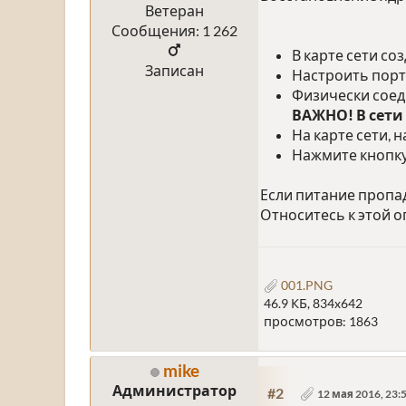
Ветеран
Сообщения: 1 262
В карте сети со
Записан
Настроить порт
Физически соед
ВАЖНО! В сети
На карте сети, 
Нажмите кнопку
Если питание пропад
Относитесь к этой 
001.PNG
46.9 КБ, 834x642
просмотров: 1863
mike
Администратор
#2
12 мая 2016, 23: