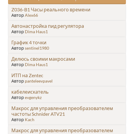
Z036-B1 Часы реального времени
Автор
Alex66
Автонастройка пид регулятора
Автор
Dima Haus1
График 4 точки
Автор
sentinel1980
Делюсь своими макросами
Автор
Dima Haus1
ИТП на Zentec
Автор
panteleevpavel
кабелеискатель
Автор
evgenykz
Макрос для управления преобразователем
частоты Schnider ATV21
Автор
Kach
Макрос для управления преобразователем