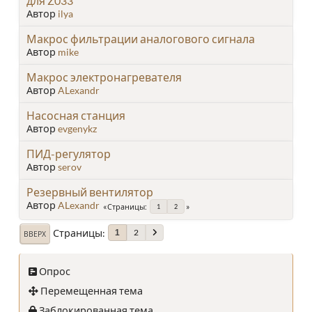
для Z033
Автор
ilya
Макрос фильтрации аналогового сигнала
Автор
mike
Макрос электронагревателя
Автор
ALexandr
Насосная станция
Автор
evgenykz
ПИД-регулятор
Автор
serov
Резервный вентилятор
Автор
ALexandr
Страницы
1
2
Страницы
2
1
ВВЕРХ
Опрос
Перемещенная тема
Заблокированная тема