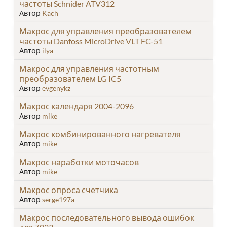
частоты Schnider ATV312
Автор
Kach
Макрос для управления преобразователем
частоты Danfoss MicroDrive VLT FC-51
Автор
ilya
Макрос для управления частотным
преобразователем LG IC5
Автор
evgenykz
Макрос календаря 2004-2096
Автор
mike
Макрос комбинированного нагревателя
Автор
mike
Макрос наработки моточасов
Автор
mike
Макрос опроса счетчика
Автор
serge197a
Макрос последовательного вывода ошибок