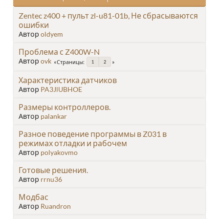
Zentec z400 + пульт zl-u81-01b, Не сбрасываются
ошибки
Автор
oldyem
Проблема с Z400W-N
Автор
ovk
Страницы
1
2
Характеристика датчиков
Автор
PA3JlUBHOE
Размеры контроллеров.
Автор
palankar
Разное поведение программы в Z031 в
режимах отладки и рабочем
Автор
polyakovmo
Готовые решения.
Автор
rrnu36
Модбас
Автор
Ruandron