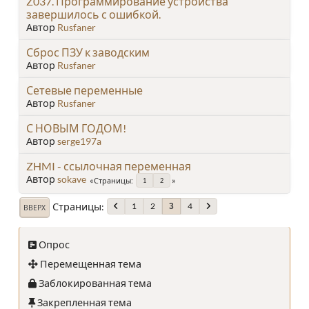
Z037. Программирование устройства
завершилось с ошибкой.
Автор
Rusfaner
Сброс ПЗУ к заводским
Автор
Rusfaner
Сетевые переменные
Автор
Rusfaner
С НОВЫМ ГОДОМ!
Автор
serge197a
ZHMI - ссылочная переменная
Автор
sokave
Страницы
1
2
Страницы
1
2
4
3
ВВЕРХ
Опрос
Перемещенная тема
Заблокированная тема
Закрепленная тема