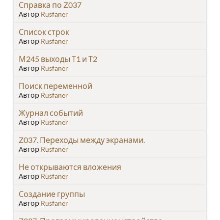
Справка по Z037
Автор
Rusfaner
Список строк
Автор
Rusfaner
М245 выходы Т1 и Т2
Автор
Rusfaner
Поиск переменной
Автор
Rusfaner
Журнал событий
Автор
Rusfaner
Z037. Переходы между экранами.
Автор
Rusfaner
Не открываются вложения
Автор
Rusfaner
Создание группы
Автор
Rusfaner