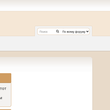
этот
м