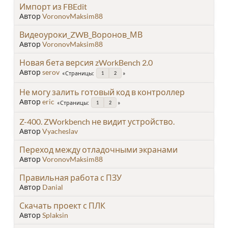
Импорт из FBEdit
Автор
VoronovMaksim88
Видеоуроки_ZWB_Воронов_МВ
Автор
VoronovMaksim88
Новая бета версия zWorkBench 2.0
Автор
serov
Страницы
1
2
Не могу залить готовый код в контроллер
Автор
eric
Страницы
1
2
Z-400. ZWorkbench не видит устройство.
Автор
Vyacheslav
Переход между отладочными экранами
Автор
VoronovMaksim88
Правильная работа с ПЗУ
Автор
Danial
Скачать проект с ПЛК
Автор
Splaksin