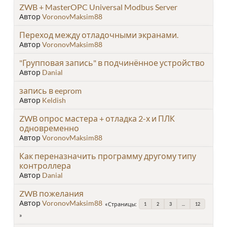
ZWB + MasterOPC Universal Modbus Server
Автор
VoronovMaksim88
Переход между отладочными экранами.
Автор
VoronovMaksim88
"Групповая запись" в подчинённое устройство
Автор
Danial
запись в eeprom
Автор
Keldish
ZWB опрос мастера + отладка 2-х и ПЛК
одновременно
Автор
VoronovMaksim88
Как переназначить программу другому типу
контроллера
Автор
Danial
ZWB пожелания
Автор
VoronovMaksim88
Страницы
1
2
3
...
12