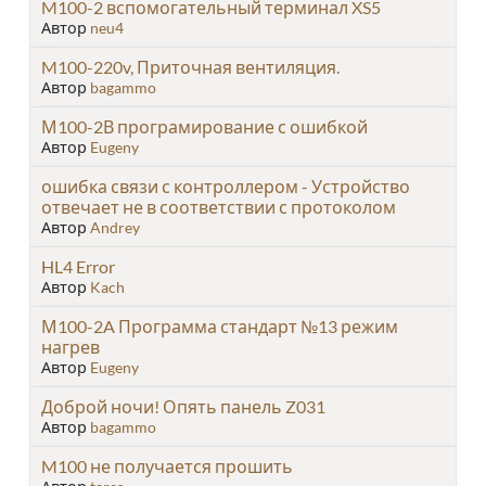
M100-2 вспомогательный терминал XS5
Автор
neu4
M100-220v, Приточная вентиляция.
Автор
bagammo
М100-2В програмирование с ошибкой
Автор
Eugeny
ошибка связи с контроллером - Устройство
отвечает не в соответствии с протоколом
Автор
Andrey
HL4 Error
Автор
Kach
М100-2A Программа стандарт №13 режим
нагрев
Автор
Eugeny
Доброй ночи! Опять панель Z031
Автор
bagammo
M100 не получается прошить