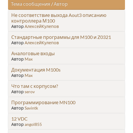
Тема сообщения
/
Автор
Не соответствие выхода Aout3 описанию
контроллера М100
Автор
АлексейКулепов
Стандартные программы для M100 и Z0321
Автор
АлексейКулепов
Аналоговые входы
Автор
Max
Документация M100s
Автор
Max
Что там с корпусом?
Автор
serov
Программирование MN100
Автор
Savintk
12 VDC
Автор
angol855