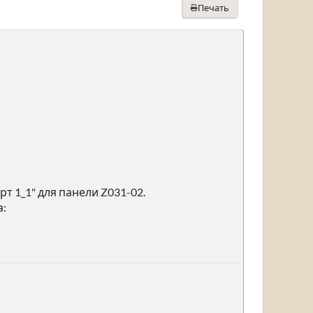
Печать
т 1_1" для панели Z031-02.
а: