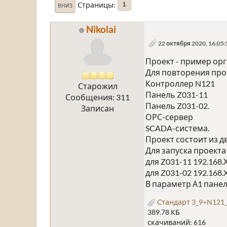
Страницы
1
ВНИЗ
Nikolai
22 октября 2020, 16:05:
Проект - пример ор
Для повторения про
Контроллер N121
Старожил
Панель Z031-11
Сообщения: 311
Панель Z031-02.
Записан
ОРС-сервер
SCADA-система.
Проект состоит из дв
Для запуска проекта
для Z031-11 192.168.
для Z031-02 192.168.
В параметр А1 панел
Стандарт 3_9+N121_
389.78 КБ
скачиваний: 616