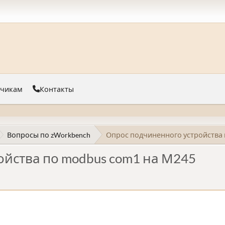
тчикам
Контакты
Вопросы по zWorkbench
Опрос подчиненного устройства 
йства по modbus com1 на М245