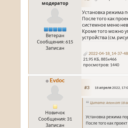
модератор
Установка режима по
После того как прое
системное меню не
Кроме того можно у
Ветеран
устройства (см. рису
Сообщения: 615
Записан
2022-04-18_14-37-48
21.95 КБ, 885x466
просмотров: 1440
Evdoc
#3
18 апреля 2022, 17:
Цитата: Artem от 18 а
Новичок
Установка режима пор
Сообщения: 31
После того как проек
Записан