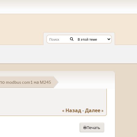
по modbus com1 на М245
« Назад
-
Далее »
Печать