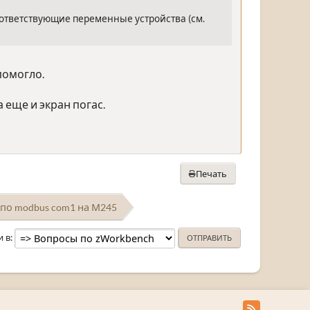
оответствующие переменные устройства (см.
помогло.
 еще и экран погас.
Печать
по modbus com1 на М245
и в