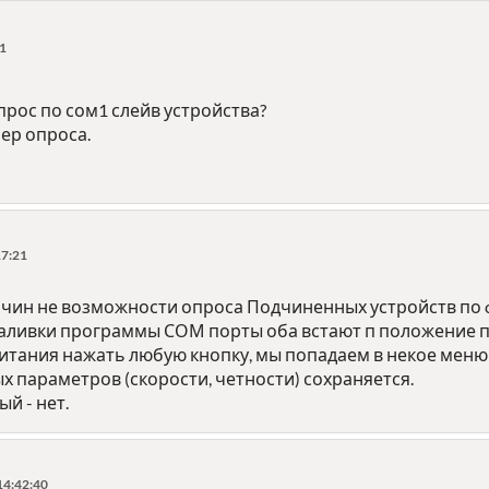
31
рос по сом1 слейв устройства?
ер опроса.
17:21
ичин не возможности опроса Подчиненных устройств по 
аливки программы СОМ порты оба встают п положение 
питания нажать любую кнопку, мы попадаем в некое меню
 параметров (скорости, четности) сохраняется.
й - нет.
14:42:40