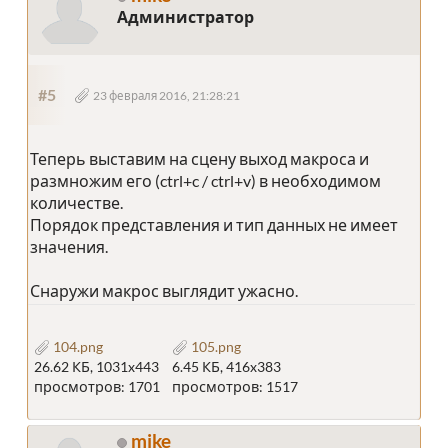
Администратор
#5
23 февраля 2016, 21:28:21
Теперь выставим на сцену выход макроса и
размножим его (ctrl+c / ctrl+v) в необходимом
количестве.
Порядок представления и тип данных не имеет
значения.
Снаружи макрос выглядит ужасно.
104.png
105.png
26.62 КБ, 1031x443
6.45 КБ, 416x383
просмотров: 1701
просмотров: 1517
mike