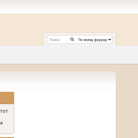
этот
м