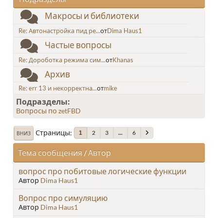
Макросы и библиотеки
Re: Автонастройка пид ре...
от
Dima Haus1
Частые вопросы
Re: Дороботка режима сим...
от
Khanas
Архив
Re: err 13 и некорректна...
от
mike
Подразделы
Вопросы по zetFBD
Страницы
2
3
...
6
1
ВНИЗ
Тема сообщения
/
Автор
вопрос про побитовые логические функции
Автор
Dima Haus1
Вопрос про симуляцию
Автор
Dima Haus1