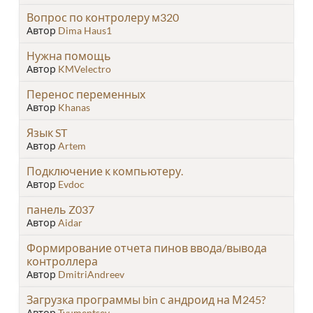
Вопрос по контролеру м320
Автор
Dima Haus1
Нужна помощь
Автор
KMVelectro
Перенос переменных
Автор
Khanas
Язык ST
Автор
Artem
Подключение к компьютеру.
Автор
Evdoc
панель Z037
Автор
Aidar
Формирование отчета пинов ввода/вывода
контроллера
Автор
DmitriAndreev
Загрузка программы bin с андроид на М245?
Автор
Tyumentsev