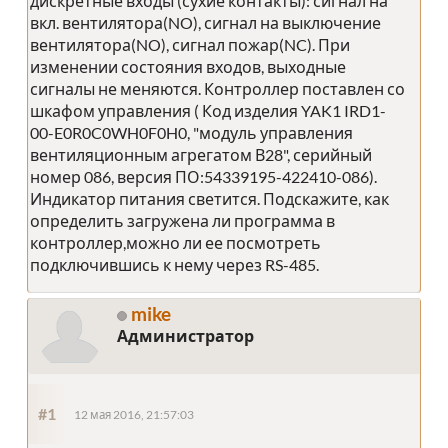
дискретные входы (сухие контакты): сигнал на
вкл. вентилятора(NO), сигнал на выключение
вентилятора(NO), сигнал пожар(NC). При
изменении состояния входов, выходные
сигналы не меняются. Контроллер поставлен со
шкафом управления ( Код изделия YAK1 IRD1-
00-E0R0C0WH0F0H0, "модуль управления
вентиляционным агрегатом В28", серийный
номер 086, версия ПО:54339195-422410-086).
Индикатор питания светится. Подскажите, как
определить загружена ли программа в
контроллер,можно ли ее посмотреть
подключившись к нему через RS-485.
mike
Администратор
#1
12 мая 2016, 21:57:03